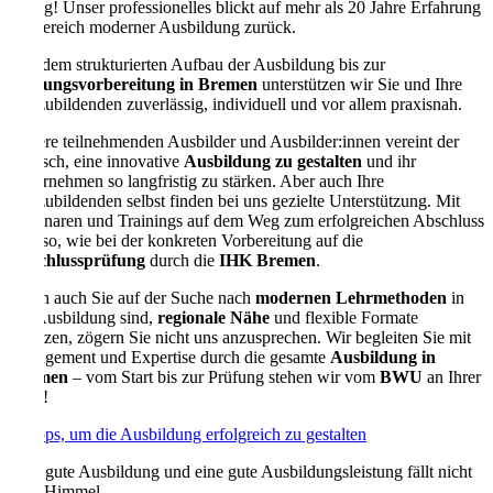
richtig! Unser professionelles blickt auf mehr als 20 Jahre Erfahrung
im Bereich moderner Ausbildung zurück.
Von dem strukturierten Aufbau der Ausbildung bis zur
Prüfungsvorbereitung in Bremen
unterstützen wir Sie und Ihre
Auszubildenden zuverlässig, individuell und vor allem praxisnah.
Unsere teilnehmenden Ausbilder und Ausbilder:innen vereint der
Wunsch, eine innovative
Ausbildung zu gestalten
und ihr
Unternehmen so langfristig zu stärken. Aber auch Ihre
Auszubildenden selbst finden bei uns gezielte Unterstützung. Mit
Seminaren und Trainings auf dem Weg zum erfolgreichen Abschluss
ebenso, wie bei der konkreten Vorbereitung auf die
Abschlussprüfung
durch die
IHK Bremen
.
Wenn auch Sie auf der Suche nach
modernen Lehrmethoden
in
der Ausbildung sind,
regionale Nähe
und flexible Formate
schätzen, zögern Sie nicht uns anzusprechen. Wir begleiten Sie mit
Engagement und Expertise durch die gesamte
Ausbildung in
Bremen
– vom Start bis zur Prüfung stehen wir vom
BWU
an Ihrer
Seite!
5 Tipps, um die Ausbildung erfolgreich zu gestalten
Eine gute Ausbildung und eine gute Ausbildungsleistung fällt nicht
vom Himmel.