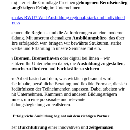
Prüfung – er ist die Grundlage für einen
gelungenen Berufseinstieg
und
langfristigen Erfolg
im Unternehmen.
Warum das BWU? Weil Ausbildung regional, stark und individuell
sein muss
Wir kennen die Region – und die Anforderungen an eine moderne
Ausbildung. Mit unserem ehemaligen
Ausbildungsbüro
, das über
20 Jahre erfolgreich war, bringen wir bewährte Strukturen, starke
Netzwerke und Erfahrung in unsere Seminare mit ein.
Ob in
Bremen
,
Bremerhaven
oder digital bei Ihnen – wir
unterstützen Ihr Unternehmen dabei, die
Ausbildung
zu
gestalten
,
Nachwuchs zu fördern
und
Fachkräfte
zu
sichern
.
Unsere Arbeit basiert auf dem, was wirklich gebraucht wird:
aktuelle Inhalte, persönliche Beratung und flexible Formate, die sich
den Bedürfnissen der Teilnehmenden anpassen. Dabei arbeiten wir
eng mit Unternehmen, Kammern und anderen Bildungsträgern
zusammen, um eine praxisnahe und relevante
Ausbildungsbegleitung zu realisieren.
Fazit: Erfolgreiche Ausbildung beginnt mit dem richtigen Partner
Von der
Durchführung
einer innovativen und
zeitgemäßen