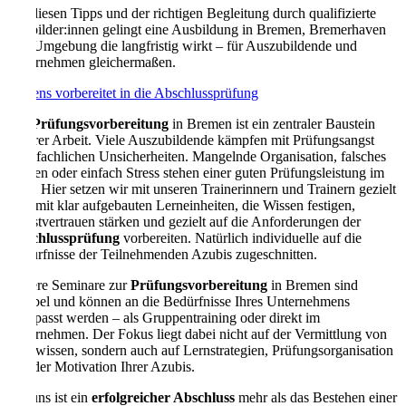
Mit diesen Tipps und der richtigen Begleitung durch qualifizierte
Ausbilder:innen gelingt eine Ausbildung in Bremen, Bremerhaven
und Umgebung die langfristig wirkt – für Auszubildende und
Unternehmen gleichermaßen.
Bestens vorbereitet in die Abschlussprüfung
Die
Prüfungsvorbereitung
in Bremen ist ein zentraler Baustein
unserer Arbeit. Viele Auszubildende kämpfen mit Prüfungsangst
oder fachlichen Unsicherheiten. Mangelnde Organisation, falsches
Lernen oder einfach Stress stehen einer guten Prüfungsleistung im
Weg. Hier setzen wir mit unseren Trainerinnern und Trainern gezielt
an – mit klar aufgebauten Lerneinheiten, die Wissen festigen,
Selbstvertrauen stärken und gezielt auf die Anforderungen der
Abschlussprüfung
vorbereiten. Natürlich individuelle auf die
Bedürfnisse der Teilnehmenden Azubis zugeschnitten.
Unsere Seminare zur
Prüfungsvorbereitung
in Bremen sind
flexibel und können an die Bedürfnisse Ihres Unternehmens
angepasst werden – als Gruppentraining oder direkt im
Unternehmen. Der Fokus liegt dabei nicht auf der Vermittlung von
Fachwissen, sondern auch auf Lernstrategien, Prüfungsorganisation
und der Motivation Ihrer Azubis.
Für uns ist ein
erfolgreicher Abschluss
mehr als das Bestehen einer