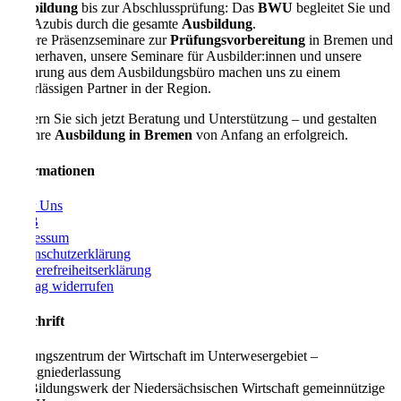
Ausbildung
bis zur Abschlussprüfung: Das
BWU
begleitet Sie und
Ihre Azubis durch die gesamte
Ausbildung
.
Unsere Präsenzseminare zur
Prüfungsvorbereitung
in Bremen und
Bremerhaven, unsere Seminare für Ausbilder:innen und unsere
Erfahrung aus dem Ausbildungsbüro machen uns zu einem
zuverlässigen Partner in der Region.
Sichern Sie sich jetzt Beratung und Unterstützung – und gestalten
Sie Ihre
Ausbildung in Bremen
von Anfang an erfolgreich.
Informationen
Über Uns
AGB
Impressum
Datenschutzerklärung
Barrierefreiheitserklärung
Vertrag widerrufen
Anschrift
Bildungszentrum der Wirtschaft im Unterwesergebiet –
Zweigniederlassung
der Bildungswerk der Niedersächsischen Wirtschaft gemeinnützige