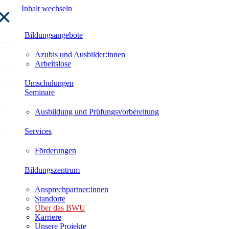
×
Zum Inhalt wechseln
Bildungsangebote
Azubis und Ausbilder:innen
Arbeitslose
Umschulungen
Seminare
Ausbildung und Prüfungsvorbereitung
Services
Förderungen
Bildungszentrum
Ansprechpartner:innen
Standorte
Über das BWU
Karriere
Unsere Projekte