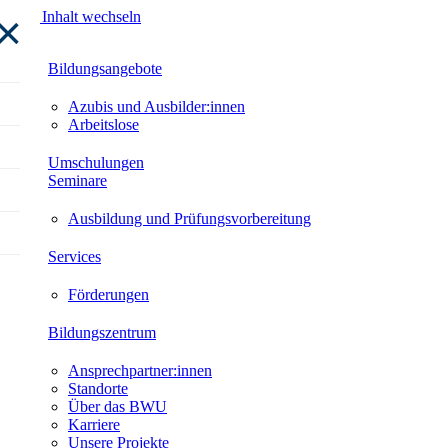
×
Zum Inhalt wechseln
Bildungsangebote
Azubis und Ausbilder:innen
Arbeitslose
Umschulungen
Seminare
Ausbildung und Prüfungsvorbereitung
Services
Förderungen
Bildungszentrum
Ansprechpartner:innen
Standorte
Über das BWU
Karriere
Unsere Projekte