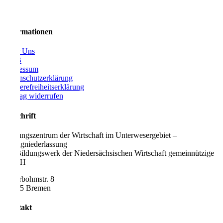
Informationen
Über Uns
AGB
Impressum
Datenschutzerklärung
Barrierefreiheitserklärung
Vertrag widerrufen
Anschrift
Bildungszentrum der Wirtschaft im Unterwesergebiet –
Zweigniederlassung
der Bildungswerk der Niedersächsischen Wirtschaft gemeinnützige
GmbH
Töferbohmstr. 8
28195 Bremen
Kontakt