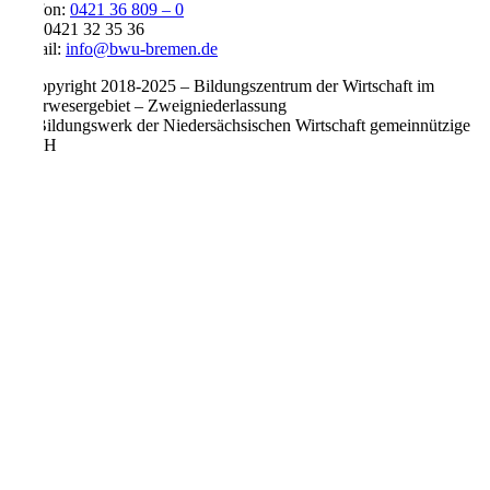
Telefon:
0421 36 809 – 0
Fax: 0421 32 35 36
E-Mail:
info@bwu-bremen.de
© Copyright 2018-
2025
– Bildungszentrum der Wirtschaft im
Unterwesergebiet – Zweigniederlassung
der Bildungswerk der Niedersächsischen Wirtschaft gemeinnützige
GmbH