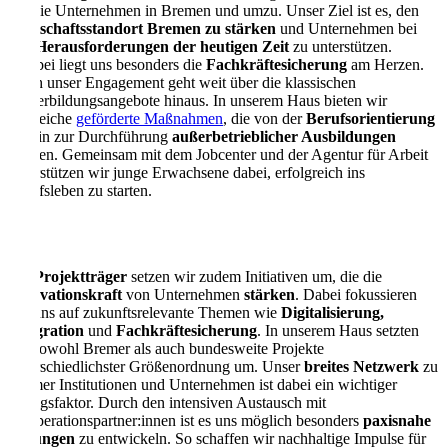
auf die Unternehmen in Bremen und umzu. Unser Ziel ist es, den
Wirtschaftsstandort Bremen zu stärken
und Unternehmen bei
den
Herausforderungen der heutigen Zeit
zu unterstützen.
Hierbei liegt uns besonders die
Fachkräftesicherung
am Herzen.
Doch unser Engagement geht weit über die klassischen
Weiterbildungsangebote hinaus. In unserem Haus bieten wir
zahlreiche
geförderte Maßnahmen
, die von der
Berufsorientierung
bis hin zur Durchführung
außerbetrieblicher Ausbildungen
reichen. Gemeinsam mit dem Jobcenter und der Agentur für Arbeit
unterstützen wir junge Erwachsene dabei, erfolgreich ins
Berufsleben zu starten.
Als
Projektträger
setzen wir zudem Initiativen um, die die
Innovationskraft
von Unternehmen
stärken
. Dabei fokussieren
wir uns auf zukunftsrelevante Themen wie
Digitalisierung,
Integration
und
Fachkräftesicherung
. In unserem Haus setzten
wir sowohl Bremer als auch bundesweite Projekte
unterschiedlichster Größenordnung um. Unser
breites Netzwerk
zu
Bremer Institutionen und Unternehmen ist dabei ein wichtiger
Erfolgsfaktor. Durch den intensiven Austausch mit
Kooperationspartner:innen ist es uns möglich besonders
paxisnahe
Lösungen
zu entwickeln. So schaffen wir nachhaltige Impulse für