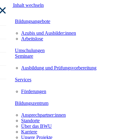
×
Zum Inhalt wechseln
Bildungsangebote
Azubis und Ausbilder:innen
Arbeitslose
Umschulungen
Seminare
Ausbildung und Prüfungsvorbereitung
Services
Förderungen
Bildungszentrum
Ansprechpartner:innen
Standorte
Über das BWU
Karriere
Unsere Projekte